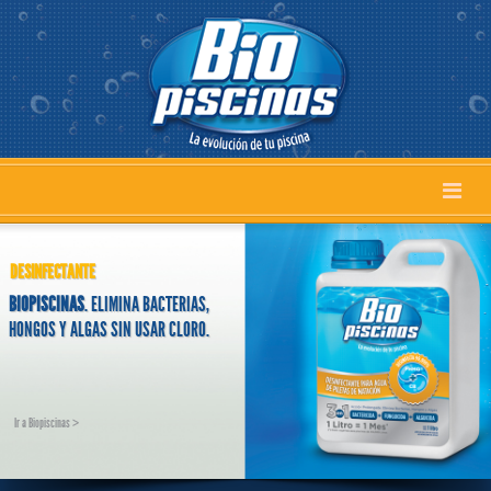
HOME
DESINFECTANTE
BIOPISCINAS
. ELIMINA BACTERIAS,
POR QUÉ ELEGIR BIOPISCINAS
HONGOS Y ALGAS SIN USAR CLORO.
PRODUCTOS
Ir a Biopiscinas >
CALCULADOR BIOPISCINAS